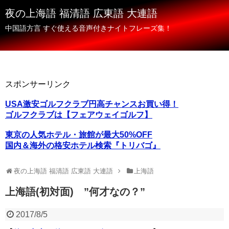
夜の上海語 福清語 広東語 大連語
中国語方言 すぐ使える音声付きナイトフレーズ集！
スポンサーリンク
USA激安ゴルフクラブ円高チャンスお買い得！
ゴルフクラブは【フェアウェイゴルフ】
東京の人気ホテル・旅館が最大50%OFF
国内＆海外の格安ホテル検索『トリバゴ』
夜の上海語 福清語 広東語 大連語
上海語
上海語(初対面) ”何才なの？”
2017/8/5