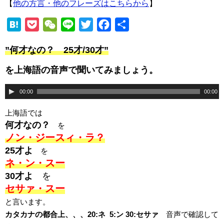
【
他の方言・他のフレーズはこちらから
】
H
P
W
L
T
F
共
a
o
e
i
w
a
有
”何才なの？ 25才/30才”
t
c
C
n
i
c
e
k
h
e
t
e
を上海語の音声で聞いてみましょう。
n
e
a
t
b
音
00:00
00:00
a
t
t
e
o
声
r
o
上海語では
プ
k
何才なの？
を
レ
ノン・ジースィ・ラ？
ー
25才よ
を
ヤ
ネ・ン
・スー
ー
30才よ
を
セサァ・スー
と言います。
カタカナの都合上、、、20:ネ 5:ン 30:セサァ
音声で確認して