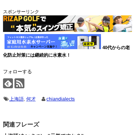
e
k
h
e
t
e
スポンサーリンク
n
e
a
t
b
a
t
t
e
o
r
o
k
40代からの老
化防止対策には継続的に水素水！
フォローする
上海語
,
何才
chiandialects
関連フレーズ