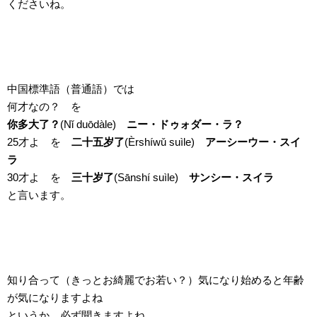
くださいね。
中国標準語（普通語）では
何才なの？ を
你多大了？
(Nǐ duōdàle)
ニー・ドゥォダー・ラ？
25才よ を
二十五岁了
(Èrshíwǔ suìle)
アーシーウー・スイ
ラ
30才よ を
三十岁了
(Sānshí suìle)
サンシー・スイラ
と言います。
知り合って（きっとお綺麗でお若い？）気になり始めると年齢
が気になりますよね
というか、必ず聞きますよね。