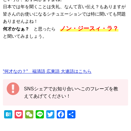
日本では年を聞くことは失礼、なんて言い伝え？もありますが
皆さんのお使いになるシチュエーションでは特に聞いても問題
ありませんよね！
ノン・ジースィ・ラ？
何才かなぁ？
と思ったら
と聞いてみましょう。
”何才なの？” 福清語 広東語 大連語はこちら
SNSシェアでお知り合いへこのフレーズを教
えてあげてください！
H
P
W
L
T
F
共
a
o
e
i
w
a
有
t
c
C
n
i
c