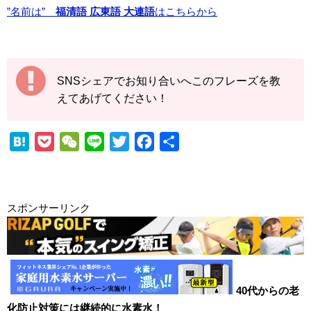
”名前は”
福清語 広東語 大連語
はこちらから
SNSシェアでお知り合いへこのフレーズを教
えてあげてください！
H
P
W
L
T
F
共
a
o
e
i
w
a
有
t
c
C
n
i
c
e
k
h
e
t
e
スポンサーリンク
n
e
a
t
b
a
t
t
e
o
r
o
k
40代からの老
化防止対策には継続的に水素水！