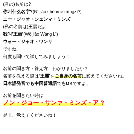
(君の)名前は?
你叫什么名字?
(Nǐ jiào shénme míngzì?)
ニー・ジャオ・シェンマ・ミンズ
(私の名前は)王麗だよ
我叫’王丽’
(Wǒ jiào Wáng Lì)
ウォー・ジャオ・ワンリ
ですね。
何度も聞いて試してみましょう！
名前の聞き方・答え方、わかりましたか？
名前を教える際は
‘王麗’
を
ご自身の名前
に変えてくださいね。
日本語発音でも中国普通語でもOK
ですよ。
名前を聞きたい時は
ノン・ジョー・サンァ・
ミンズ・ア ?
是非、覚えてくださいね！