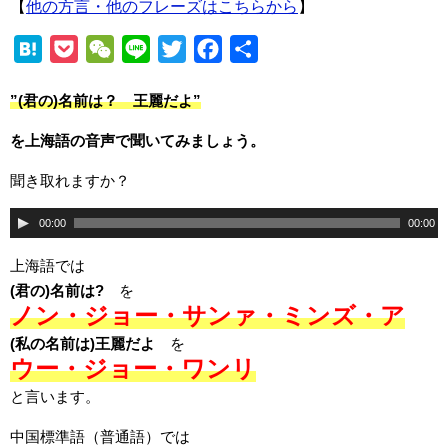
【
他の方言・他のフレーズはこちらから
】
H
P
W
L
T
F
共
a
o
e
i
w
a
有
”(君の)名前は？ 王麗だよ”
t
c
C
n
i
c
e
k
h
e
t
e
を上海語の音声で聞いてみましょう。
n
e
a
t
b
聞き取れますか？
a
t
t
e
o
r
o
音
00:00
00:00
k
声
上海語では
プ
(君の)名前は?
を
レ
ノン・ジョー・サンァ・ミンズ・ア
ー
(私の名前は)王麗だよ
を
ヤ
ウー・ジョー・ワンリ
ー
と言います。
中国標準語（普通語）では