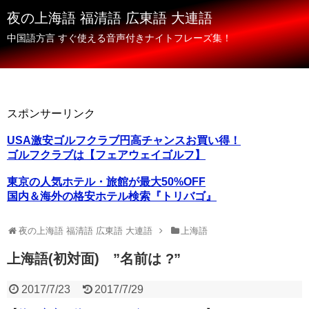
夜の上海語 福清語 広東語 大連語
中国語方言 すぐ使える音声付きナイトフレーズ集！
スポンサーリンク
USA激安ゴルフクラブ円高チャンスお買い得！
ゴルフクラブは【フェアウェイゴルフ】
東京の人気ホテル・旅館が最大50%OFF
国内＆海外の格安ホテル検索『トリバゴ』
夜の上海語 福清語 広東語 大連語
上海語
上海語(初対面) ”名前は ?”
2017/7/23
2017/7/29