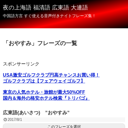
夜の上海語 福清語 広東語 大連語
中国語方言 すぐ使える音声付きナイトフレーズ集！
「
おやすみ
」
フレーズの一覧
スポンサーリンク
USA激安ゴルフクラブ円高チャンスお買い得！
ゴルフクラブは【フェアウェイゴルフ】
東京の人気ホテル・旅館が最大50%OFF
国内＆海外の格安ホテル検索『トリバゴ』
広東語(あいさつ) ”おやすみ”
2017/8/1
このフレーズを選択